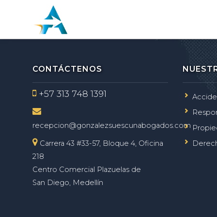
CONTÁCTENOS
NUESTR
+57 313 748 1391
Accide
Respon
recepcion@gonzalezsuescunabogados.com
Propie
Carrera 43 #33-57, Bloque 4, Oficina
Derech
218
Centro Comercial Plazuelas de
San Diego, Medellín