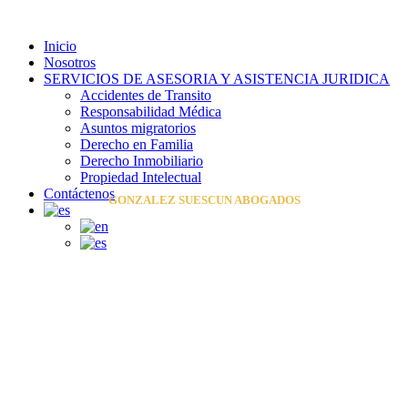
Inicio
Nosotros
SERVICIOS DE ASESORIA Y ASISTENCIA JURIDICA
Accidentes de Transito
Responsabilidad Médica
Asuntos migratorios
Derecho en Familia
Derecho Inmobiliario
Propiedad Intelectual
Contáctenos
GONZALEZ SUESCUN ABOGADOS
Nosotros
Un grupo de profesionales idóneos en el área
del derecho con experiencia de más de veinte
años en asesoría y asistencia jurídica en el
Departamento de Antioquia en lo relacionado
con responsabilidad civil contractual y
extracontractual, con los accidentes de tránsito
y de diez años en responsabilidad médica,